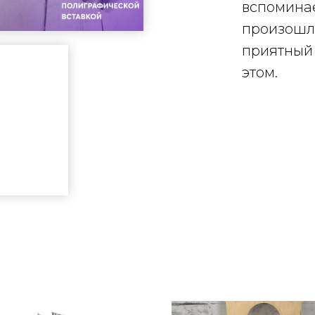
вспоминае
произошли
приятный
этом.