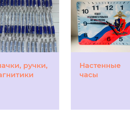
начки, ручки,
Настенные
агнитики
часы