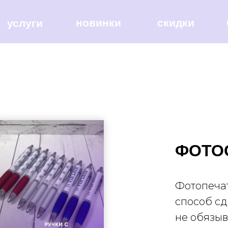
новинки
скидки
услуги
ФОТО
Фотопечат
способ сд
не обязыв