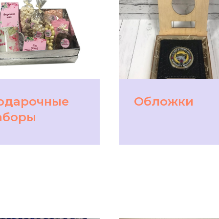
одарочные
Обложки
аборы