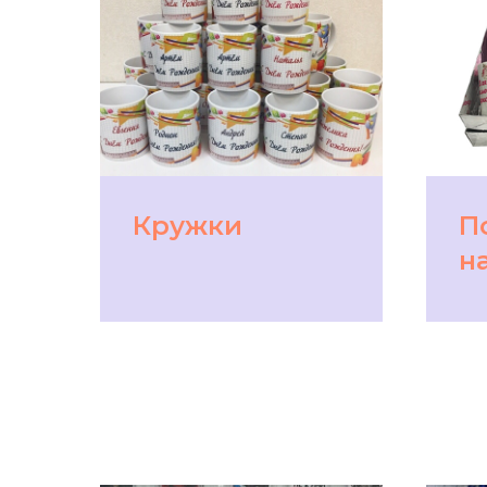
Кружки
П
н