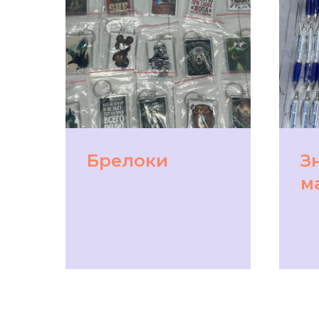
Брелоки
З
м