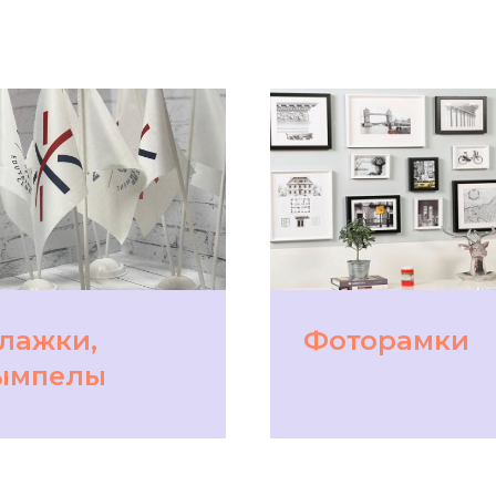
лажки,
Фоторамки
ымпелы